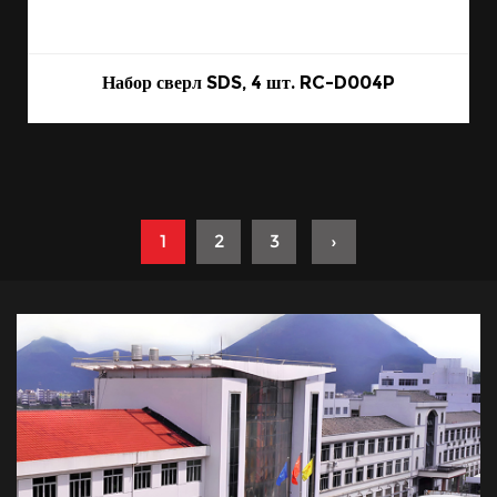
Набор сверл SDS, 4 шт. RC-D004P
1
2
3
›