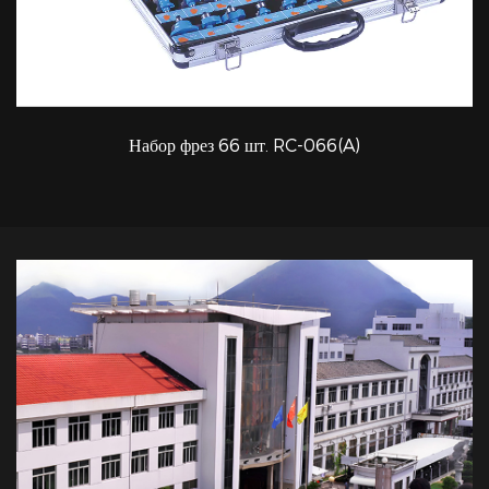
Набор фрез 66 шт. RC-066(A)
БЫСТРЫЙ ПРОСМОТР