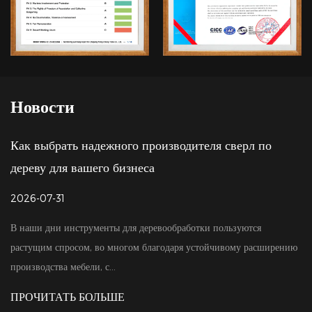
Новости
ного производителя сверл по
Сравнение цен на 
бизнеса
ценности, выходяще
2026-07-24
 для деревообработки пользуются
Для промышленных оптов
многом благодаря устойчивому расширению
первоочередное значени
.
они неизбежно ср...
ШЕ
ПРОЧИТАТЬ БОЛЬШ