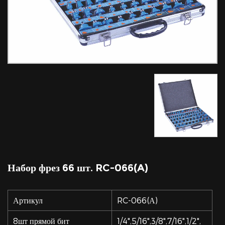
Набор фрез 66 шт. RC-066(A)
Артикул
RC-066(А)
8шт прямой бит
1/4",5/16",3/8",7/16",1/2",