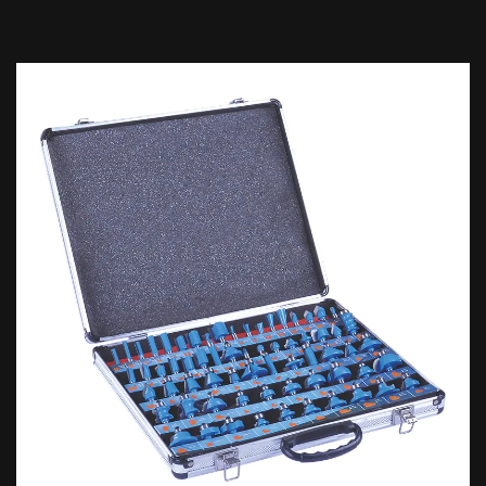
для резки
3шт. «V» 90° «V» пазовая
3/8",1/2",5/8
насадка
1 шт. Панель Пилот
3/8"
1 шт., двойной круглый
Р5/32"
2 шт., надпись 60°
9/16 дюйма, 11/16