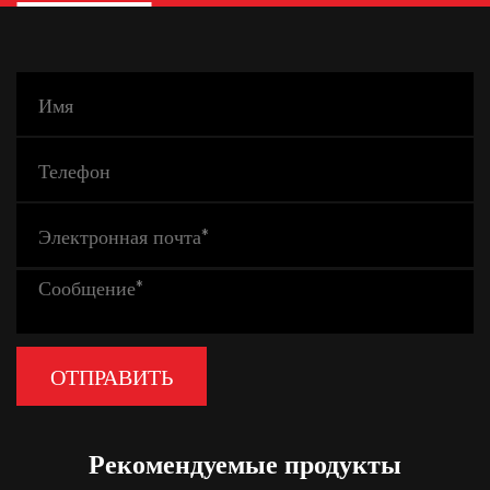
насадка для бухты
1 шт., классическая бита с
3/4"
пазами
1 шт., скошенная насадка
1/4"
25°
1шт резак для посуды
1"
1 шт., круглая нижняя
R1/4"
часть с плоским дном
1шт бит для филе огги
1-3/8"
1 шт. Классическая бита
R3/16"
1шт мульти-бусина
1/8"
Рекомендуемые продукты
1 шт., закругленная точка
1/2"